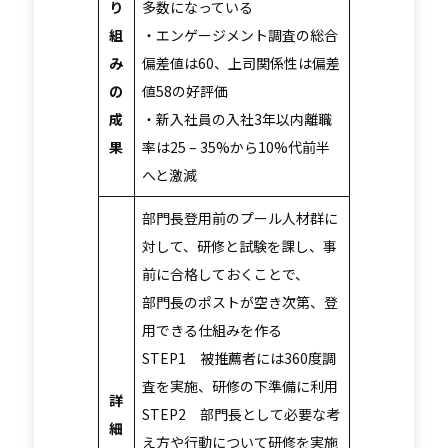
り
多数になっている
組
・エンゲージメント調査の総合
み
偏差値は60、上司関係性は偏差
の
値58の好評価
成
・新入社員の入社3年以内離職
果
率は25 – 35%から10%代前半
へと激減
部門長登用前のプール人材群に
対して、研修と試験を課し、事
前に合格しておくことで、
部門長のポストが空き次第、登
用できる仕組みを作る
STEP1 被推薦者には360度調
査を実施、研修の下準備に利用
詳
STEP2 部門長として必要な考
細
え方や行動について研修を実施