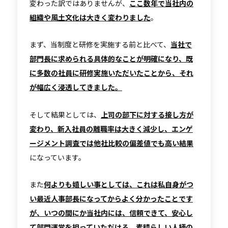
変わった訳ではありませんが、
ここ数年で当社内の
組織や風土文化は大きく変わりました
。
まず、当制度と研修を実施する前と比べて、
当社で
部門長に求められる具体的なことが明確になり、既
に多数の社員に研修実施いただいたことから、それ
が幅広く浸透してきました。
そして結果としては、
上司の部下に対する接し方が
変わり、新入社員の離職率は大きく減少し、エンゲ
ージメント調査では他社比較の偏差値でも高い結果
になっています。
また
何よりも嬉しい事としては、これは私自身がつ
い最近人事部長になってからよく分かったことです
が、いつの間にか当社内には、信頼できて、安心し
て部門運営を担っていただける、素晴らしい人柄の