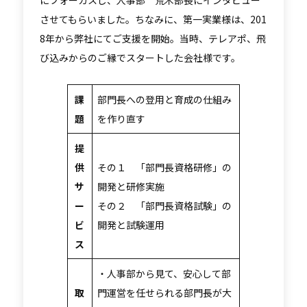
にフォーカスし、人事部 荒木部長にインタビュー
させてもらいました。ちなみに、第一実業様は、201
8年から弊社にてご支援を開始。当時、テレアポ、飛
び込みからのご縁でスタートした会社様です。
課
部門長への登用と育成の仕組み
題
を作り直す
提
供
その１ 「部門長資格研修」の
サ
開発と研修実施
ー
その２ 「部門長資格試験」の
ビ
開発と試験運用
ス
・人事部から見て、安心して部
取
門運営を任せられる部門長が大