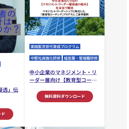
実践型次世代育成プログラム
中堅社員強化研修
経営層・管理職研修
中小企業のマネジメント・リ
ーダー層向け【教育型コーチ
ング】
浸透」伝
無料資料ダウンロード
ード