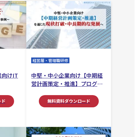
経営層・管理職研修
向けIT
中堅・中小企業向け【中期経
営計画策定・推進】プログラ
ム
ード
無料資料ダウンロード