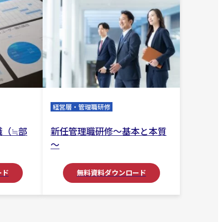
経営層・管理職研修
職（≒部
新任管理職研修～基本と本質
～
ード
無料資料ダウンロード